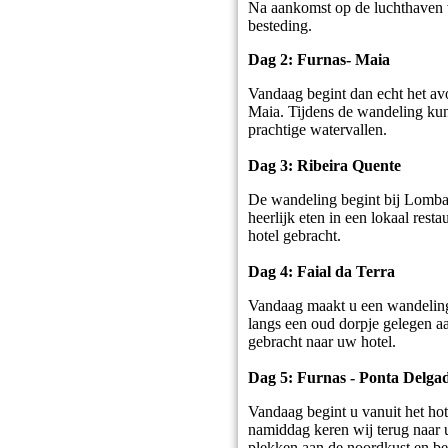
Na aankomst op de luchthaven wo
besteding.
Dag 2: Furnas- Maia
Vandaag begint dan echt het avo
Maia. Tijdens de wandeling kun
prachtige watervallen.
Dag 3: Ribeira Quente
De wandeling begint bij Lomba 
heerlijk eten in een lokaal res
hotel gebracht.
Dag 4: Faial da Terra
Vandaag maakt u een wandelin
langs een oud dorpje gelegen aa
gebracht naar uw hotel.
Dag 5: Furnas - Ponta Delga
Vandaag begint u vanuit het ho
namiddag keren wij terug naar 
plekken aan de noordkust en be