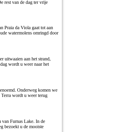
 rest van de dag ter vrije
n Praia da Viola gaat tot aan
e oude watermolens omringd door
r uitwaaien aan het strand,
e dag wordt u weer naar het
dt genoemd. Onderweg komen we
a Terra wordt u weer terug
m van Furnas Lake. In de
eg bezoekt u de mooiste