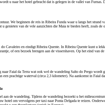
rdt u naar het hotel gebracht dat is gelegen in de vallei van Furnas. De
ntuur. We beginnen de reis in Ribeira Funda waar u langs het strand va
t u genieten van de vele aanzichten die Maia te bieden heeft, zoals d
do Cavaleiro en eindigt Ribeira Quente. In Ribeira Quente kunt u lekke
taurantje, of een bezoek brengen aan de vissershaven. Op het eind van d
g naar Faial da Terra wat ook wel de wandeling Salto do Prego wor
n een prachtige waterval (circa 2,3 kilometer). Na aankomst in Faial d
da
tel aan de wandeling. Tijdens de wandeling bezoekt u het milieucentru
uw hotel om vervolgens per taxi naar Ponta Delgada te reizen. Onderw
zoekt u een theeplantage (uniek in Europa).