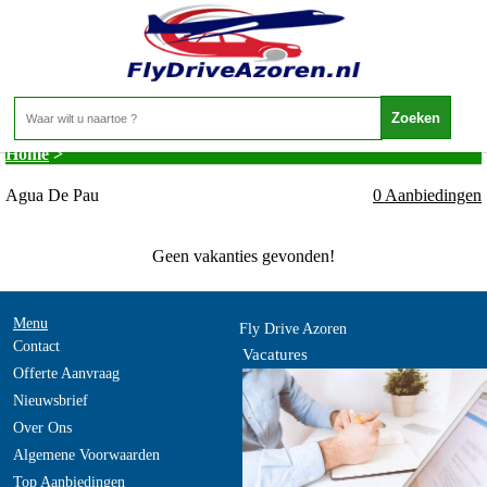
Portugal - Azoren - Agua De Pau
Home
>
Agua De Pau
0 Aanbiedingen
Geen vakanties gevonden!
Menu
Fly Drive Azoren
Contact
Vacatures
Offerte Aanvraag
Nieuwsbrief
Over Ons
Algemene Voorwaarden
Top Aanbiedingen